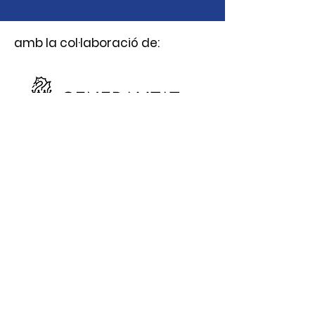
amb la col·laboració de:
Canviem les coses.
Pots donar la teua cabellera de les
següents maneres:
Email
:
tumelenasolidaria@gmail.com
Teléfono
:
610435175