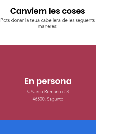
Canviem les coses
Pots donar la teua cabellera de les següents
maneres:
En persona
C/Circo Romano nº8
46500, Sagunto